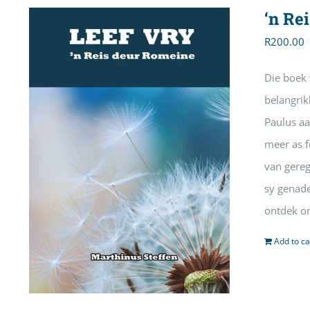
‘n Re
R
200.00
Die boek 
belangrik
Paulus aa
meer as fe
van gereg
sy genade
ontdek on
Add to ca