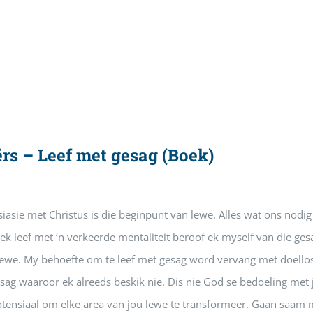
ërs – Leef met gesag (Boek)
iasie met Christus is die beginpunt van lewe. Alles wat ons nodig 
k leef met ‘n verkeerde mentaliteit beroof ek myself van die ges
ewe. My behoefte om te leef met gesag word vervang met doellose
esag waaroor ek alreeds beskik nie. Dis nie God se bedoeling met 
otensiaal om elke area van jou lewe te transformeer. Gaan saam my