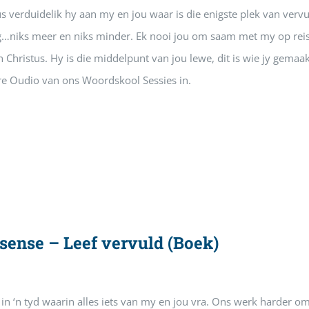
s verduidelik hy aan my en jou waar is die enigste plek van vervu
g…niks meer en niks minder. Ek nooi jou om saam met my op reis 
 in Christus. Hy is die middelpunt van jou lewe, dit is wie jy gema
re Oudio van ons Woordskool Sessies in.
sense – Leef vervuld (Boek)
in ‘n tyd waarin alles iets van my en jou vra. Ons werk harder o