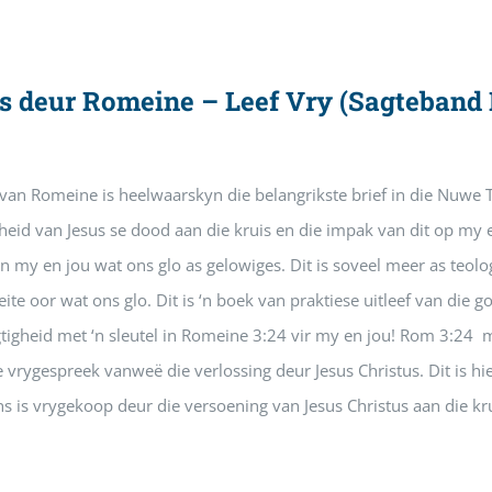
is deur Romeine – Leef Vry (Sagteban
van Romeine is heelwaarskyn die belangrikste brief in die Nuwe
heid van Jesus se dood aan die kruis en die impak van dit op my 
n my en jou wat ons glo as gelowiges. Dit is soveel meer as teologi
ite oor wat ons glo. Dit is ‘n boek van praktiese uitleef van die go
tigheid met ‘n sleutel in Romeine 3:24 vir my en jou! Rom 3:24 m
 vrygespreek vanweë die verlossing deur Jesus Christus. Dit is h
s is vrygekoop deur die versoening van Jesus Christus aan die kru