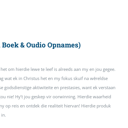
nd Boek & Oudio Opnames)
het om hierdie lewe te leef is alreeds aan my en jou gegee.
ag wat ek in Christus het en my fokus skuif na wêreldse
 godsdienstige aktiwiteite en prestasies, want ek verstaan
jou nie! Hy’t jou geskep vir oorwinning. Hierdie waarheid
 op reis en ontdek die realiteit hiervan! Hierdie produk
 in.