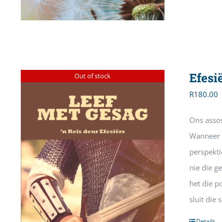
Efesi
Out of stock
R
180.00
Ons assos
Wanneer e
perspekti
nie die g
het die p
sluit die
Details