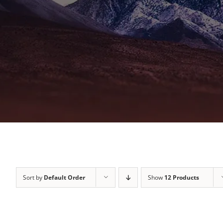
Sort by
Default Order
Show
12 Products