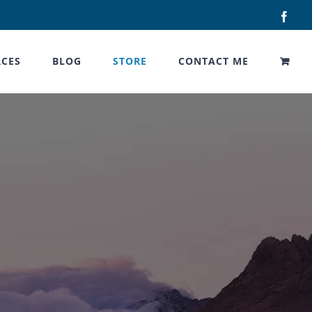
Face
CES
BLOG
STORE
CONTACT ME