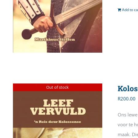
Add to ca
Kolos
Out of stock
R
200.00
Ons lewe 
voor te h
maak. Die