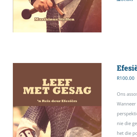
Efesi
R
100.00
Ons assos
Wanneer e
perspekti
nie die g
het die p