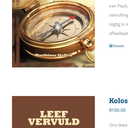
van Paulu
vervullin
regtig is
aflaaibaa
Details
Kolos
R
100.00
Ons lewe 