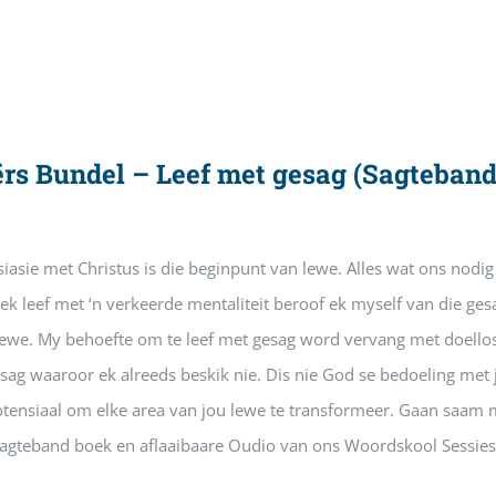
ërs Bundel – Leef met gesag (Sagteba
iasie met Christus is die beginpunt van lewe. Alles wat ons nodig 
k leef met ‘n verkeerde mentaliteit beroof ek myself van die ges
ewe. My behoefte om te leef met gesag word vervang met doellose
esag waaroor ek alreeds beskik nie. Dis nie God se bedoeling met 
otensiaal om elke area van jou lewe te transformeer. Gaan saam my
 sagteband boek en aflaaibaare Oudio van ons Woordskool Sessies