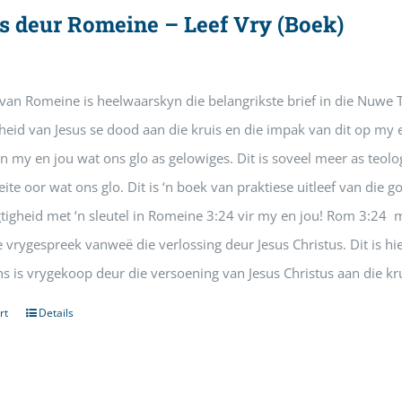
is deur Romeine – Leef Vry (Boek)
van Romeine is heelwaarskyn die belangrikste brief in die Nuwe
heid van Jesus se dood aan die kruis en die impak van dit op my 
n my en jou wat ons glo as gelowiges. Dit is soveel meer as teologi
ite oor wat ons glo. Dit is ‘n boek van praktiese uitleef van die go
tigheid met ‘n sleutel in Romeine 3:24 vir my en jou! Rom 3:24 m
 vrygespreek vanweë die verlossing deur Jesus Christus. Dit is h
s is vrygekoop deur die versoening van Jesus Christus aan die kru
rt
Details