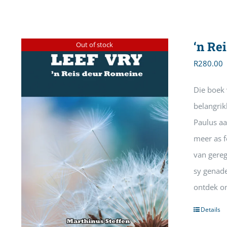
‘n Re
Out of stock
R
280.00
Die boek 
belangrik
Paulus aa
meer as fe
van gereg
sy genade
ontdek on
Details