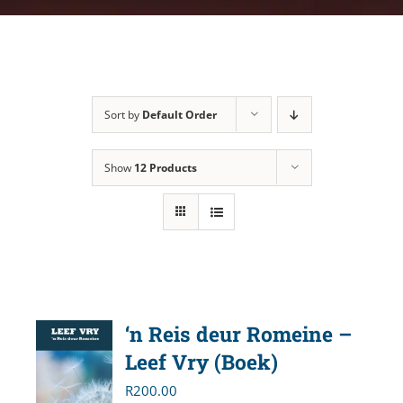
Sort by
Default Order
Show
12 Products
‘n Reis deur Romeine –
Leef Vry (Boek)
R
200.00