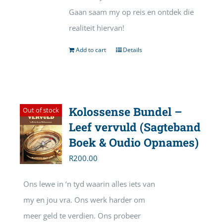
Gaan saam my op reis en ontdek die
realiteit hiervan!
Add to cart
Details
Kolossense Bundel –
Out of stock
Leef vervuld (Sagteband
Boek & Oudio Opnames)
R
200.00
Ons lewe in ‘n tyd waarin alles iets van
my en jou vra. Ons werk harder om
meer geld te verdien. Ons probeer