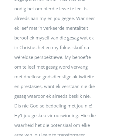
nodig het om hierdie lewe te leef is
alreeds aan my en jou gegee. Wanneer
ek leef met ‘n verkeerde mentaliteit
beroof ek myself van die gesag wat ek
in Christus het en my fokus skuif na
wêreldse perspektiewe. My behoefte
om te leef met gesag word vervang
met doellose godsdienstige aktiwiteite
en prestasies, want ek verstaan nie die
gesag waaroor ek alreeds beskik nie.
Dis nie God se bedoeling met jou nie!
Hy’t jou geskep vir oorwinning. Hierdie
waarheid het die potensiaal om elke
area van jou lewe te transformeer.