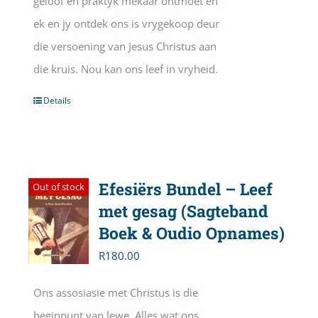
geloof en praktyk mekaar ontmoet en
ek en jy ontdek ons is vrygekoop deur
die versoening van Jesus Christus aan
die kruis. Nou kan ons leef in vryheid.
Details
Efesiërs Bundel – Leef
Out of stock
met gesag (Sagteband
Boek & Oudio Opnames)
R
180.00
Ons assosiasie met Christus is die
beginpunt van lewe. Alles wat ons