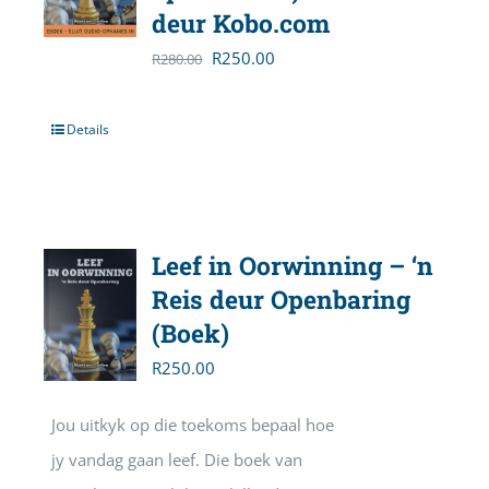
deur Kobo.com
Original
Current
R
250.00
R
280.00
price
price
was:
is:
Details
R280.00.
R250.00.
Leef in Oorwinning – ‘n
Reis deur Openbaring
(Boek)
R
250.00
Jou uitkyk op die toekoms bepaal hoe
jy vandag gaan leef. Die boek van