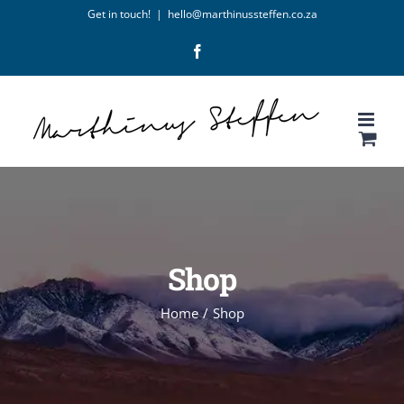
Skip
Get in touch!
|
hello@marthinussteffen.co.za
to
Facebook
content
Shop
Home
/
Shop