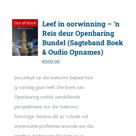
Leef in oorwinning – ‘n
Out of stock
Reis deur Openbaring
Bundel (Sagteband Boek
& Oudio Opnames)
R
300.00
Jou uitkyk op die toekoms bepaal hoe
jy vandag gaan leef. Die boek van
Openbaring ontlok verskillende
perspektiewe oor die toekoms.
Sommige beskou dit as ’n boek vol
onvervulde profetiese woorde oor die
eindtye. Ander sien dit slegs as ’n