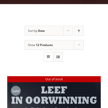
Sort by
Date
Show
12 Products
Out of stock
Sale!