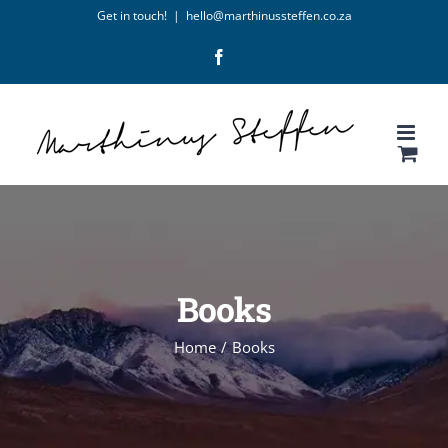
Skip
Get in touch!
|
hello@marthinussteffen.co.za
to
Facebook
content
Books
Home
/
Books