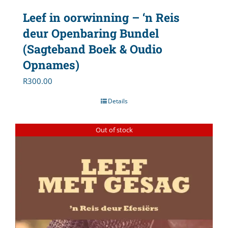
Leef in oorwinning – ‘n Reis
deur Openbaring Bundel
(Sagteband Boek & Oudio
Opnames)
R
300.00
Details
Out of stock