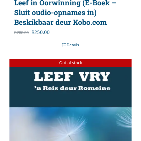
Leef in Oorwinning (E-Boek –
Sluit oudio-opnames in)
Beskikbaar deur Kobo.com
Original
Current
R
250.00
R
280.00
price
price
Details
was:
is:
R280.00.
R250.00.
Out of stock