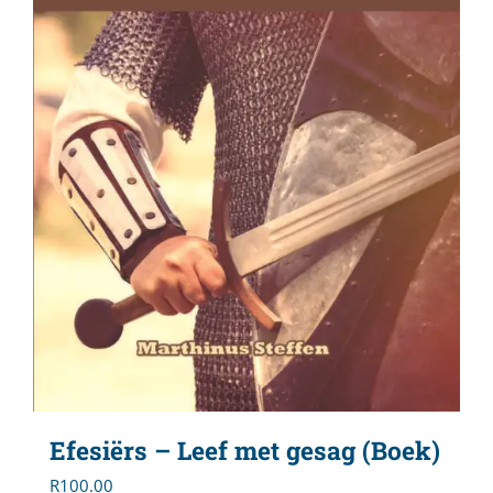
Efesiërs – Leef met gesag (Boek)
R
100.00