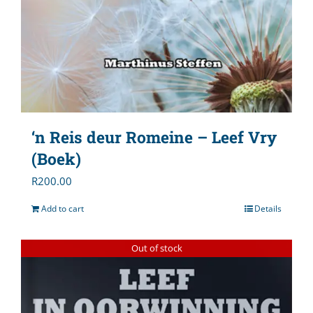
‘n Reis deur Romeine – Leef Vry
(Boek)
R
200.00
Add to cart
Details
Out of stock